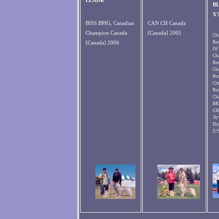
LEADR
BL
X
BISS BPIG, Canadian
CAN CH Canada
Champion Canada
[Canada] 2005
Ch
[Canada] 2006
Ru
Of 
Ch
Rus
Ch
Rus
Cl
Ru
Ch
BR
CH
Лу
По
[U