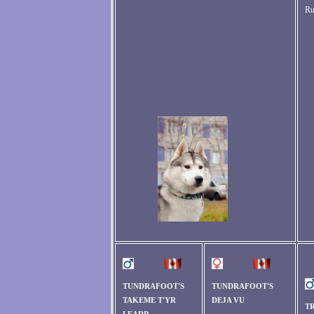
Ru
TUNDRAFOOT'S
TUNDRAFOOT'S
TAKEME T'YR
DEJA VU
T